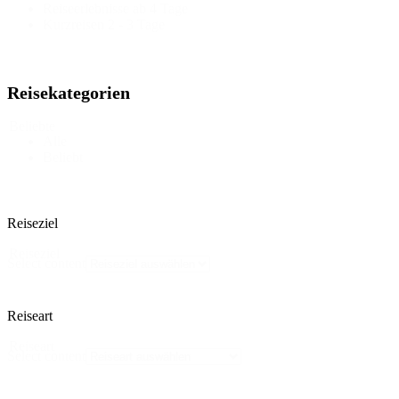
Reiseerlebnisse ab 4 Tage
Kurzreisen 2 - 3 Tage
Reisekategorien
Beliebte
Alle
Beliebt
Reiseziel
Reiseziel
Select content
Reiseart
Reiseart
Select content