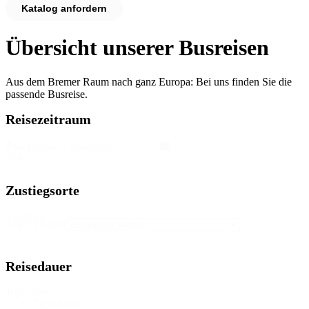
Katalog anfordern
Übersicht unserer Busreisen
Aus dem Bremer Raum nach ganz Europa: Bei uns finden Sie die
passende Busreise.
Reisezeitraum
Reise
Date
Zeit
Zustiegsorte
Zustiege
Select content
Reisedauer
Reisedauer
Tagesfahrt