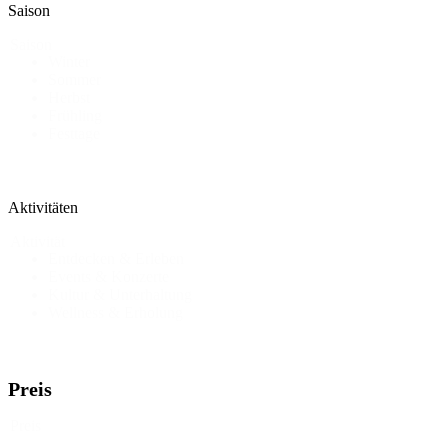
Saison
Saison
Winter
Sommer
Herbst
Frühling
Festtage
Aktivitäten
Aktivität
Entdecken & Erleben
Events & Konzerte
Kultur & Unterhaltung
Wellness & Erholung
Preis
Preis