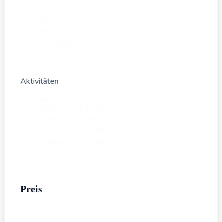
Sommer
Herbst
Frühling
Festtage
Aktivitäten
Aktivität
Entdecken & Erleben
Events & Konzerte
Kultur & Unterhaltung
Wellness & Erholung
Preis
Preis