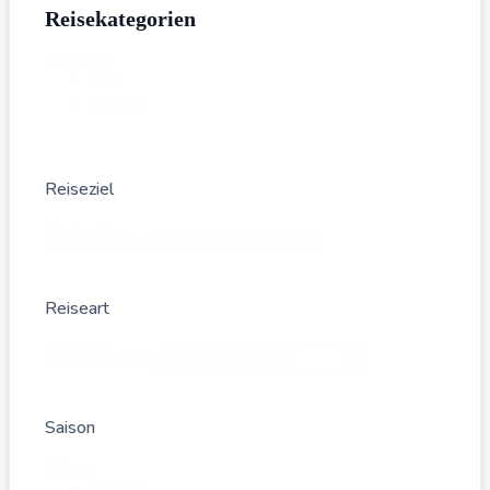
Reisekategorien
Beliebte
Alle
Beliebt
Reiseziel
Reiseziel
Select content
Reiseart
Reiseart
Select content
Saison
Saison
Winter