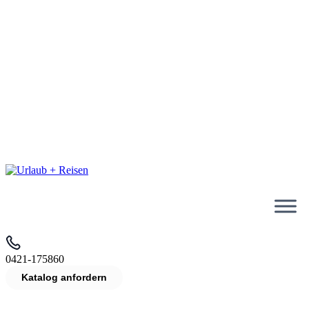
Reisen ins In- & Ausland
Reisen per Bus & Schiff
TAXI hol+bring Service
Über 25 Jahre Erfahrung
Direkte Ansprechpartner
Persönliche Beratung:
0421-175860
0421-175860
Katalog anfordern