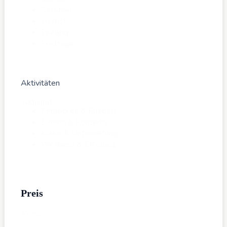
Sommer
Herbst
Frühling
Festtage
Aktivitäten
Aktivität
Entdecken & Erleben
Events & Konzerte
Kultur & Unterhaltung
Wellness & Erholung
Preis
Preis