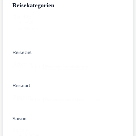
Reisekategorien
Beliebte
Alle
Beliebt
Reiseziel
Reiseziel
Select content
Reiseart
Reiseart
Select content
Saison
Saison
Winter