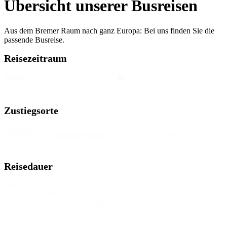
Übersicht unserer Busreisen
Aus dem Bremer Raum nach ganz Europa: Bei uns finden Sie die
passende Busreise.
Reisezeitraum
Reise
Date
Zeit
Zustiegsorte
Zustiege
Select content
Reisedauer
Reisedauer
Tagesfahrt
Reiseerlebnisse ab 4 Tage
Kurzreisen 2 - 3 Tage