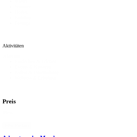
Winter
Sommer
Herbst
Frühling
Festtage
Aktivitäten
Aktivität
Entdecken & Erleben
Events & Konzerte
Kultur & Unterhaltung
Wellness & Erholung
Preis
Preis
Filter löschen