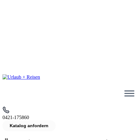
Reisen ins In- & Ausland
Reisen per Bus & Schiff
TAXI hol+bring Service
Über 25 Jahre Erfahrung
Direkte Ansprechpartner
Persönliche Beratung:
0421-175860
0421-175860
Katalog anfordern