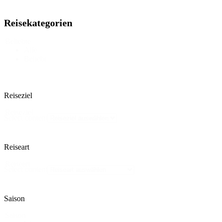
Reisekategorien
Beliebte
Alle
Beliebt
Reiseziel
Reiseziel
Select content
Reiseart
Reiseart
Select content
Saison
Saison