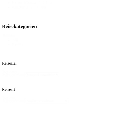
Reiseerlebnisse ab 4 Tage
Kurzreisen 2 - 3 Tage
Reisekategorien
Beliebte
Alle
Beliebt
Reiseziel
Reiseziel
Select content
Reiseart
Reiseart
Select content