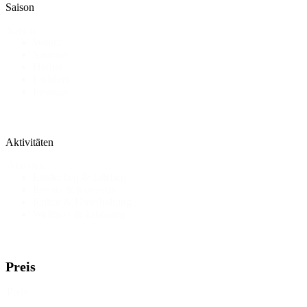
Saison
Saison
Winter
Sommer
Herbst
Frühling
Festtage
Aktivitäten
Aktivität
Entdecken & Erleben
Events & Konzerte
Kultur & Unterhaltung
Wellness & Erholung
Preis
Preis